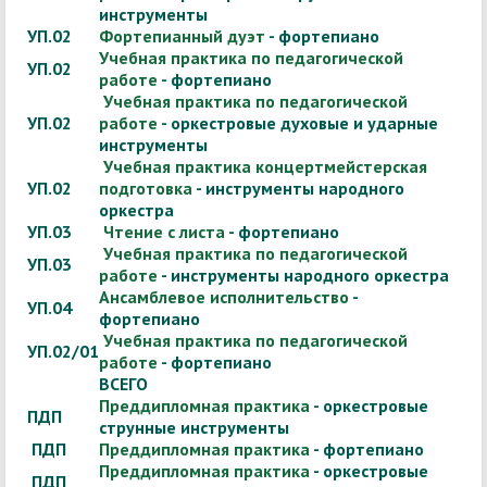
инструменты
УП.02
Фортепианный дуэт
- фортепиано
Учебная практика по педагогической
УП.02
работе
- фортепиано
Учебная практика по педагогической
УП.02
работе
- оркестровые духовые и ударные
инструменты
Учебная практика концертмейстерская
УП.02
подготовка
- инструменты народного
оркестра
УП.03
Чтение с листа
- фортепиано
Учебная практика по педагогической
УП.03
работе
- инструменты народного оркестра
Ансамблевое исполнительство
-
УП.04
фортепиано
Учебная практика по педагогической
УП.02/01
работе
- фортепиано
ВСЕГО
Преддипломная практика
- оркестровые
ПДП
струнные инструменты
ПДП
Преддипломная практика
- фортепиано
Преддипломная практика
- оркестровые
ПДП