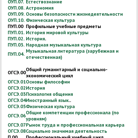
ОУП.07.
Естествознание
ОУП.08.
Астрономия
ОУП.09.
Основы безопасности жизнедеятельности
ОУП.10.
Физическая культура
ПУП.00
Профильные учебные предметы
ПУП.01.
История мировой культуры
ПУП.02.
История
.
ПУП.03.
Народная музыкальная культура
Музыкальная литература (зарубежная и
ПУП.04.
отечественная)
Общий гуманитарный и социально-
ОГСЭ.00
экономический цикл
ОГСЭ.01
Основы философии
ОГСЭ.02
История
ОГСЭ.03
Психология общения
ОГСЭ.04
Иностранный язык
..
ОГСЭ.05
Физическая культура
Общие компетенции профессионала (по
ОГСЭ.06
уровням)
ОГСЭ.07
Рынок труда и профессиональная карьера
ОГСЭ.08
Социально значимая деятельность
П.00
Профессиональный учебный цикл