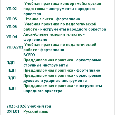
Учебная практика концертмейстерская
УП.02
подготовка
- инструменты народного
оркестра
УП.03
Чтение с листа
- фортепиано
Учебная практика по педагогической
УП.03
работе
- инструменты народного оркестра
Ансамблевое исполнительство
-
УП.04
фортепиано
Учебная практика по педагогической
УП.02/01
работе
- фортепиано
ВСЕГО
Преддипломная практика
- оркестровые
ПДП
струнные инструменты
ПДП
Преддипломная практика
- фортепиано
Преддипломная практика
- оркестровые
ПДП
духовые и ударные инструменты
Преддипломная практика
- инструменты
ПДП
народного оркестра
2025-2026 учебный год
ОУП.01
Русский язык