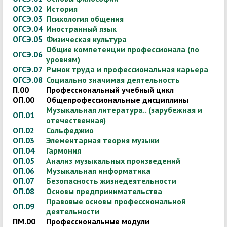
ОГСЭ.02
История
ОГСЭ.03
Психология общения
ОГСЭ.04
Иностранный язык
ОГСЭ.05
Физическая культура
Общие компетенции профессионала (по
ОГСЭ.06
уровням)
ОГСЭ.07
Рынок труда и профессиональная карьера
ОГСЭ.08
Социально значимая деятельность
П.00
Профессиональный учебный цикл
ОП.00
Общепрофессиональные дисциплины
Музыкальная литература.. (зарубежная и
ОП.01
отечественная)
ОП.02
Сольфеджио
ОП.03
Элементарная теория музыки
ОП.04
Гармония
ОП.05
Анализ музыкальных произведений
ОП.06
Музыкальная информатика
ОП.07
Безопасность жизнедеятельности
ОП.08
Основы предпринимательства
Правовые основы профессиональной
ОП.09
деятельности
ПМ.00
Профессиональные модули