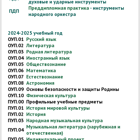
духовые и ударные инструменты
Преддипломная практика
- инструменты
ПДП
народного оркестра
2024-2025 учебный год
ОУП.01
Русский язык
ОУП.02
Литература
ОУП.03
Родная литература
ОУП.04
Иностранный язык
ОУП.05
Обществознание
ОУП.06
Математика
ОУП.07
Естествознание
ОУП.08
Астрономия
ОУП.09
Основы безопасности и защиты Родины
ОУП.10
Физическая культура
ПУП.00
Профильные учебные предметы
ПУП.01
История мировой культуры
ПУП.02
История
ПУП.03
Народная музыкальная культура
Музыкальная литература (зарубежная и
ПУП.04
отечественная)
ПУП.05
Индивидуальный проект