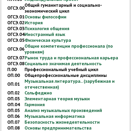
Общий гуманитарный и социально-
ОГСЭ.00
экономический цикл
ОГСЭ.01
Основы философии
ОГСЭ.02
История
ОГСЭ.03
Психология общения
ОГСЭ.04
Иностранный язык
ОГСЭ.05
Физическая культура
Общие компетенции профессионала (по
ОГСЭ.06
уровням)
ОГСЭ.07
Рынок труда и профессиональная карьера
ОГСЭ.08
Социально значимая деятельность
П.00
Профессиональный учебный цикл
ОП.00
Общепрофессиональные дисциплины
Музыкальная литература.. (зарубежная и
ОП.01
отечественная)
ОП.02
Сольфеджио
ОП.03
Элементарная теория музыки
ОП.04
Гармония
ОП.05
Анализ музыкальных произведений
ОП.06
Музыкальная информатика
ОП.07
Безопасность жизнедеятельности
ОП.08
Основы предпринимательства