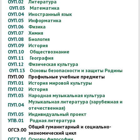
ОУП.02
Литература
ОУП.03
Математика
ОУП.04
Иностранный язык
ОУП.05
Информатика
ОУП.06
Физика
ОУП.07
Химия
ОУП.08
Биология
ОУП.09
История
ОУП.10
Обществознание
ОУП.11
География
ОУП.12
Физическая культура
ОУП.13
Основы безопасности и защиты Родины
ПУП.00
Профильные учебные предметы
ПУП.01
История мировой культуры
ПУП.02
История
ПУП.03
Народная музыкальная культура
Музыкальная литература (зарубежная и
ПУП.04
отечественная)
ПУП.05
Индивидуальный проект
УПВ.01
Родная литература
Общий гуманитарный и социально-
ОГСЭ.00
экономический цикл
ОГСЭ.01
Основы философии