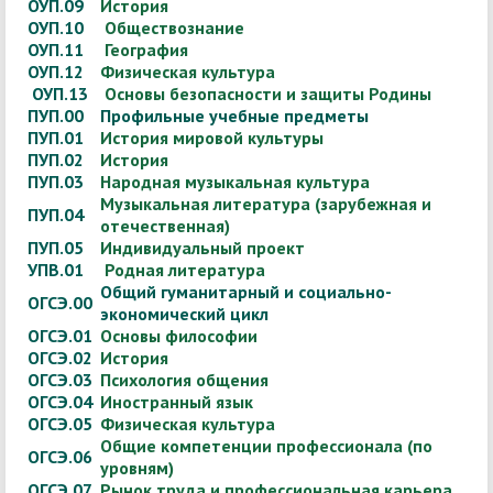
ОУП.09
История
ОУП.10
Обществознание
ОУП.11
География
ОУП.12
Физическая культура
ОУП.13
Основы безопасности и защиты Родины
ПУП.00
Профильные учебные предметы
ПУП.01
История мировой культуры
ПУП.02
История
ПУП.03
Народная музыкальная культура
Музыкальная литература (зарубежная и
ПУП.04
отечественная)
ПУП.05
Индивидуальный проект
УПВ.01
Родная литература
Общий гуманитарный и социально-
ОГСЭ.00
экономический цикл
ОГСЭ.01
Основы философии
ОГСЭ.02
История
ОГСЭ.03
Психология общения
ОГСЭ.04
Иностранный язык
ОГСЭ.05
Физическая культура
Общие компетенции профессионала (по
ОГСЭ.06
уровням)
ОГСЭ.07
Рынок труда и профессиональная карьера