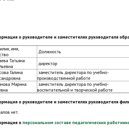
рмация о руководителе и заместителях руководителя обр
лия, имя,
Должность
ство
аева Татьяна
директор
льевна
сова Галина
заместитель директора по учебно-
сандровна
производственной работе
инова Марина
заместитель директора по учебно-
евна
воспитательной и творческой работе
рмация о руководителе и заместителях руководителя фил
алов нет.
ормация о
персональном составе педагогических работник