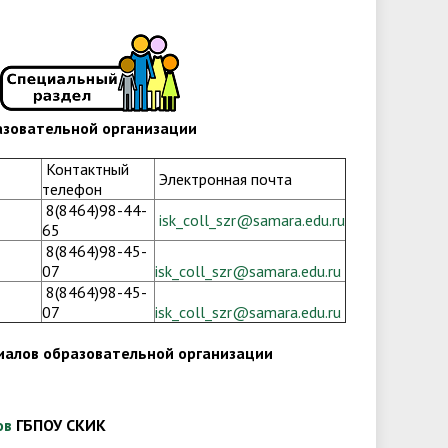
азовательной организации
Контактный
Электронная почта
телефон
8(8464)98-44-
isk_coll_szr@samara.edu.ru
65
8(8464)98-45-
07
isk_coll_szr@samara.edu.ru
8(8464)98-45-
07
isk_coll_szr@samara.edu.ru
иалов образовательной организации
ов
ГБПОУ СКИК