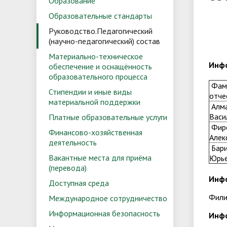
Образование
Образовательные стандарты
Руководство.Педагогический
(научно-педагогический) состав
Материально-техническое
Инфо
обеспечение и оснащённость
образовательного процесса
Фами
Стипендии и иные виды
отче
материальной поддержки
Алм
Васи
Платные образовательные услуги
Фир
Финансово-хозяйственная
Алек
деятельность
Бар
Вакантные места для приёма
Юрь
(перевода)
Инфо
Доступная среда
Фили
Международное сотрудничество
Информационная безопасность
Инф