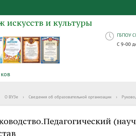
 искусств и культуры
ГБПОУ 
С 9-00 д
иков
О ВУЗе
›
Сведения об образовательной организации
›
Руковод
ководство.Педагогический (нау
став