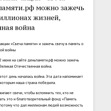
ьпамяти.рф можно зажечь
миллионах жизней,
нная война
кции «Свеча памяти» и зажечь свечу в память о
ной войны
2 июня на сайте
деньпамяти.рф
можно зажечь
 Великая Отечественная война.
 этот день началась война. Эта дата напоминает
я которым наша страна победила.
жигают свечи, чтобы вспомнить тех, кто не
лать это и благотворительный фонд «Память
, потому что дал миллионам людей возможность