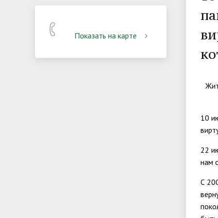
па
ви
Показать на карте
ко
Жит
10 и
вирт
22 и
нам 
С 20
верн
поко