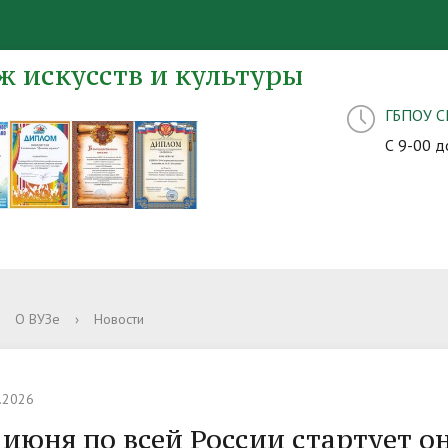
 искусств и культуры
ГБПОУ 
С 9-00 д
О ВУЗе
›
Новости
.2026
 июня по всей России стартует о